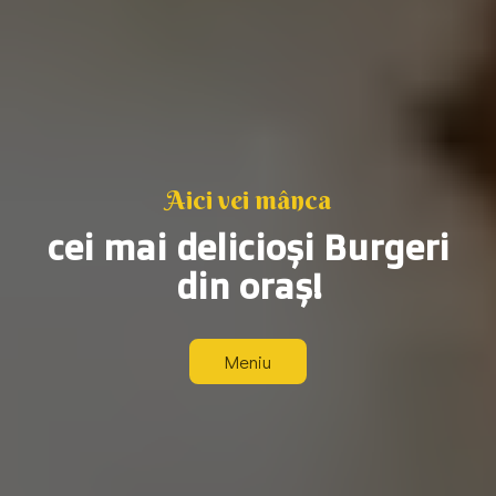
A
i
c
i
v
e
i
m
â
n
c
a
c
e
i
m
a
i
d
e
l
i
c
i
o
ș
i
B
u
r
g
e
r
i
d
i
n
o
r
a
ș
!
Meniu